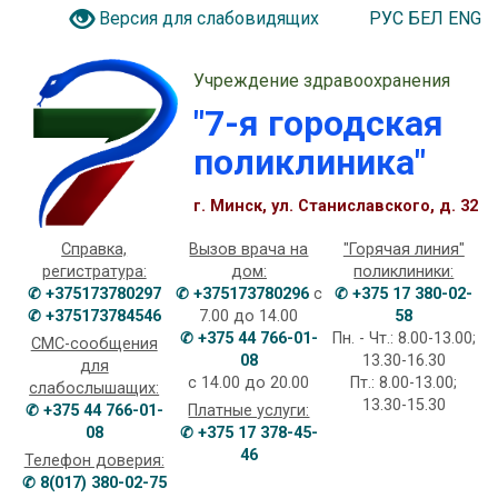
РУС
БЕЛ
ENG
Версия для слабовидящих
Учреждение здравоохранения
"7-я городская
поликлиника"
г. Минск, ул. Станиславского, д. 32
Справка,
Вызов врача на
"Горячая линия"
регистратура:
дом:
поликлиники:
✆ +375173780297
✆ +375173780296
с
✆ +375 17 380-02-
✆ +375173784546
7.00 до 14.00
58
✆ +375 44 766-01-
Пн. - Чт.: 8.00-13.00;
СМС-сообщения
08
13.30-16.30
для
с 14.00 до 20.00
Пт.: 8.00-13.00;
слабослышащих:
13.30-15.30
✆ +375 44 766-01-
Платные услуги:
08
✆ +375 17 378-45-
46
Телефон доверия:
✆ 8(017) 380-02-75