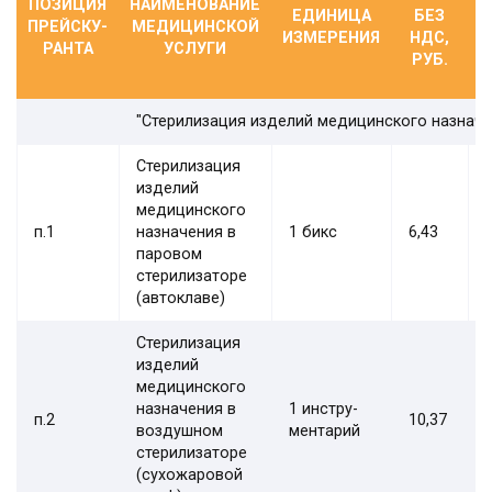
ПОЗИЦИЯ
НАИМЕНОВАНИЕ
ЕДИНИЦА
БЕЗ
ПРЕЙСКУ-
МЕДИЦИНСКОЙ
М
ИЗМЕРЕНИЯ
НДС,
РАНТА
УСЛУГИ
РУБ.
"Стерилизация изделий медицинского назначе
Стерилизация
изделий
медицинского
п.1
назначения в
1 бикс
6,43
паровом
стерилизаторе
(автоклаве)
Стерилизация
изделий
медицинского
назначения в
1 инстру-
п.2
10,37
воздушном
ментарий
стерилизаторе
(сухожаровой