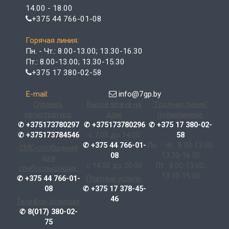
14.00 - 18.00
+375 44 766-01-08
Горячая линия:
Пн. - Чт.: 8.00-13.00; 13.30-16.30
Пт.: 8.00-13.00; 13.30-15.30
+375 17 380-02-58
E-mail:
info@7gp.by
Справка,
Вызов врача на
"Горячая линия"
регистратура:
дом:
поликлиники:
✆ +375173780297
✆ +375173780296
✆ +375 17 380-02-
✆ +375173784546
с 7.00 до 14.00
58
✆ +375 44 766-01-
Пн. - Чт.: 8.00-13.00;
СМС-сообщения
08
13.30-16.30
для
с 14.00 до 20.00
Пт.: 8.00-13.00;
слабослышащих:
13.30-15.30
✆ +375 44 766-01-
Платные услуги:
08
✆ +375 17 378-45-
46
Телефон доверия:
✆ 8(017) 380-02-
75