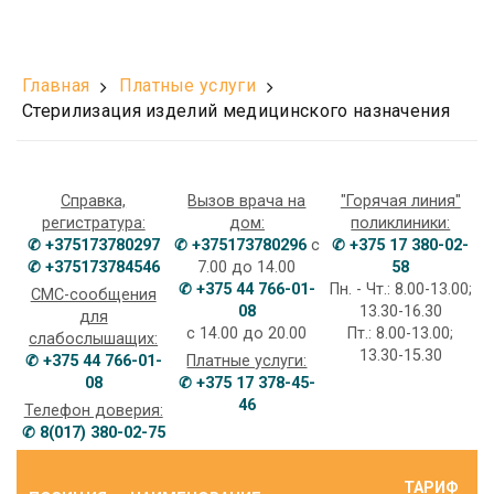
Главная
Платные услуги
Стерилизация изделий медицинского назначения
Справка,
Вызов врача на
"Горячая линия"
регистратура:
дом:
поликлиники:
✆ +375173780297
✆ +375173780296
с
✆ +375 17 380-02-
✆ +375173784546
7.00 до 14.00
58
✆ +375 44 766-01-
Пн. - Чт.: 8.00-13.00;
СМС-сообщения
08
13.30-16.30
для
с 14.00 до 20.00
Пт.: 8.00-13.00;
слабослышащих:
13.30-15.30
✆ +375 44 766-01-
Платные услуги:
08
✆ +375 17 378-45-
46
Телефон доверия:
✆ 8(017) 380-02-75
ТАРИФ