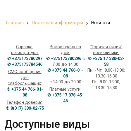
Главная
Полезная информация
Новости
Справка,
Вызов врача на
"Горячая линия"
регистратура:
дом:
поликлиники:
✆ +375173780297
✆ +375173780296
с
✆ +375 17 380-02-
✆ +375173784546
7.00 до 14.00
58
✆ +375 44 766-01-
Пн. - Чт.: 8.00-13.00;
СМС-сообщения
08
13.30-16.30
для
с 14.00 до 20.00
Пт.: 8.00-13.00;
слабослышащих:
13.30-15.30
✆ +375 44 766-01-
Платные услуги:
08
✆ +375 17 378-45-
46
Телефон доверия:
✆ 8(017) 380-02-75
Доступные виды