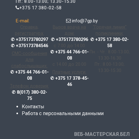
Пт.: 8.00-13.00; 13.30-15.30
+375 17 380-02-58
E-mail:
info@7gp.by
Справка,
Вызов врача на
"Горячая линия"
регистратура:
дом:
поликлиники:
✆ +375173780297
✆ +375173780296
✆ +375 17 380-02-
✆ +375173784546
с 7.00 до 14.00
58
✆ +375 44 766-01-
Пн. - Чт.: 8.00-13.00;
СМС-сообщения
08
13.30-16.30
для
с 14.00 до 20.00
Пт.: 8.00-13.00;
слабослышащих:
13.30-15.30
✆ +375 44 766-01-
Платные услуги:
08
✆ +375 17 378-45-
46
Телефон доверия:
✆ 8(017) 380-02-
75
Контакты
Работа с персональными данными
ВЕБ-МАСТЕРСКАЯ.БЕЛ