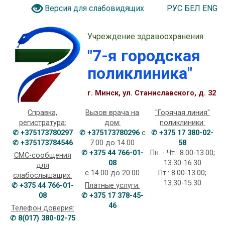
РУС
БЕЛ
ENG
Версия для слабовидящих
Учреждение здравоохранения
"7-я городская
поликлиника"
г. Минск, ул. Станиславского, д. 32
Справка,
Вызов врача на
"Горячая линия"
регистратура:
дом:
поликлиники:
✆ +375173780297
✆ +375173780296
с
✆ +375 17 380-02-
✆ +375173784546
7.00 до 14.00
58
✆ +375 44 766-01-
Пн. - Чт.: 8.00-13.00;
СМС-сообщения
08
13.30-16.30
для
с 14.00 до 20.00
Пт.: 8.00-13.00;
слабослышащих:
13.30-15.30
✆ +375 44 766-01-
Платные услуги:
08
✆ +375 17 378-45-
46
Телефон доверия:
✆ 8(017) 380-02-75