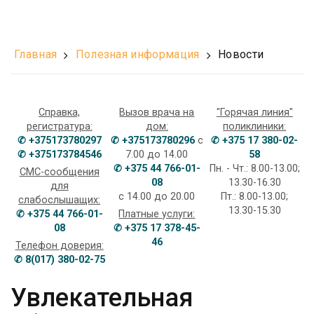
Главная
Полезная информация
Новости
Справка,
Вызов врача на
"Горячая линия"
регистратура:
дом:
поликлиники:
✆ +375173780297
✆ +375173780296
с
✆ +375 17 380-02-
✆ +375173784546
7.00 до 14.00
58
✆ +375 44 766-01-
Пн. - Чт.: 8.00-13.00;
СМС-сообщения
08
13.30-16.30
для
с 14.00 до 20.00
Пт.: 8.00-13.00;
слабослышащих:
13.30-15.30
✆ +375 44 766-01-
Платные услуги:
08
✆ +375 17 378-45-
46
Телефон доверия:
✆ 8(017) 380-02-75
Увлекательная