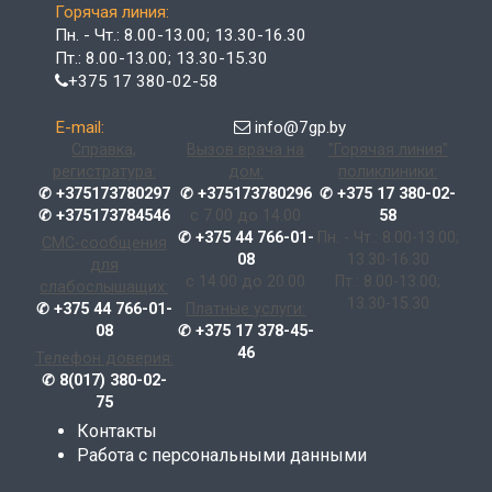
Горячая линия:
Пн. - Чт.: 8.00-13.00; 13.30-16.30
Пт.: 8.00-13.00; 13.30-15.30
+375 17 380-02-58
E-mail:
info@7gp.by
Справка,
Вызов врача на
"Горячая линия"
регистратура:
дом:
поликлиники:
✆ +375173780297
✆ +375173780296
✆ +375 17 380-02-
✆ +375173784546
с 7.00 до 14.00
58
✆ +375 44 766-01-
Пн. - Чт.: 8.00-13.00;
СМС-сообщения
08
13.30-16.30
для
с 14.00 до 20.00
Пт.: 8.00-13.00;
слабослышащих:
13.30-15.30
✆ +375 44 766-01-
Платные услуги:
08
✆ +375 17 378-45-
46
Телефон доверия:
✆ 8(017) 380-02-
75
Контакты
Работа с персональными данными