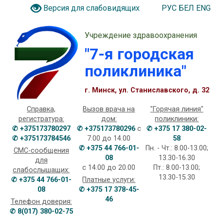
РУС
БЕЛ
ENG
Версия для слабовидящих
Учреждение здравоохранения
"7-я городская
поликлиника"
г. Минск, ул. Станиславского, д. 32
Справка,
Вызов врача на
"Горячая линия"
регистратура:
дом:
поликлиники:
✆ +375173780297
✆ +375173780296
с
✆ +375 17 380-02-
✆ +375173784546
7.00 до 14.00
58
✆ +375 44 766-01-
Пн. - Чт.: 8.00-13.00;
СМС-сообщения
08
13.30-16.30
для
с 14.00 до 20.00
Пт.: 8.00-13.00;
слабослышащих:
13.30-15.30
✆ +375 44 766-01-
Платные услуги:
08
✆ +375 17 378-45-
46
Телефон доверия:
✆ 8(017) 380-02-75