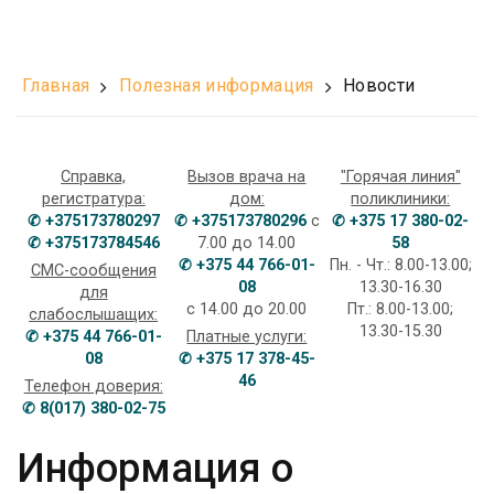
Главная
Полезная информация
Новости
Справка,
Вызов врача на
"Горячая линия"
регистратура:
дом:
поликлиники:
✆ +375173780297
✆ +375173780296
с
✆ +375 17 380-02-
✆ +375173784546
7.00 до 14.00
58
✆ +375 44 766-01-
Пн. - Чт.: 8.00-13.00;
СМС-сообщения
08
13.30-16.30
для
с 14.00 до 20.00
Пт.: 8.00-13.00;
слабослышащих:
13.30-15.30
✆ +375 44 766-01-
Платные услуги:
08
✆ +375 17 378-45-
46
Телефон доверия:
✆ 8(017) 380-02-75
Информация о