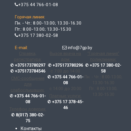
+375 44 766-01-08
Горячая линия:
Пн. - Чт.: 8.00-13.00; 13.30-16.30
Пт.: 8.00-13.00; 13.30-15.30
+375 17 380-02-58
E-mail:
info@7gp.by
Справка,
Вызов врача на
"Горячая линия"
регистратура:
дом:
поликлиники:
✆ +375173780297
✆ +375173780296
✆ +375 17 380-02-
✆ +375173784546
с 7.00 до 14.00
58
✆ +375 44 766-01-
Пн. - Чт.: 8.00-13.00;
СМС-сообщения
08
13.30-16.30
для
с 14.00 до 20.00
Пт.: 8.00-13.00;
слабослышащих:
13.30-15.30
✆ +375 44 766-01-
Платные услуги:
08
✆ +375 17 378-45-
46
Телефон доверия:
✆ 8(017) 380-02-
75
Контакты