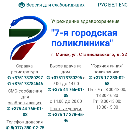
РУС
БЕЛ
ENG
Версия для слабовидящих
Учреждение здравоохранения
"7-я городская
поликлиника"
г. Минск, ул. Станиславского, д. 32
Справка,
Вызов врача на
"Горячая линия"
регистратура:
дом:
поликлиники:
✆ +375173780297
✆ +375173780296
с
✆ +375 17 380-02-
✆ +375173784546
7.00 до 14.00
58
✆ +375 44 766-01-
Пн. - Чт.: 8.00-13.00;
СМС-сообщения
08
13.30-16.30
для
с 14.00 до 20.00
Пт.: 8.00-13.00;
слабослышащих:
13.30-15.30
✆ +375 44 766-01-
Платные услуги:
08
✆ +375 17 378-45-
46
Телефон доверия:
✆ 8(017) 380-02-75