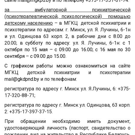
сайте mail@mgkpd.by и по телефону +375-17-351-61-74.
за амбулаторной психиатрической
(психотерапевтической, психологической) помощью
детскому населению
– в МГКЦ детской психиатрии и
психотерапии по адресам: г. Минск, ул. Я. Лучины, 6-1н
и ул. Одинцова 63 корп. 2, в рабочие дни с 8.00 до
20.00; в
субботу по адресу:
ул. Я. Лучины, 6-1н:
с 1
октября по 15 мая – с 09.00 до 16.00; с 16 мая по 30
сентября – с 09.00 до 15.00.
С графиком работы можно ознакомиться
на сайте
МГКЦ детской психиатрии и психотерапии
mail@
gkdpnd
.
by
и по телефонам:
регистратура по адресу г. Минск ул. Я.Лучины, 6: +375-
17-320-88-71;
регистратура по адресу г. Минск ул. Одинцова, 63 корп.
2: +375-17-397-37-15.
При обращении необходимо иметь документ,
удостоверяющий личность (паспорт, свидетельство о
рождении, вид на жительство в Республике Беларусь,