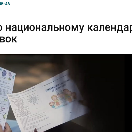
45-46
о национальному календ
вок