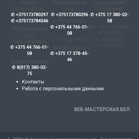
Справка,
Вызов врача на
"Горячая линия"
регистратура:
дом:
поликлиники:
✆ +375173780297
✆ +375173780296
✆ +375 17 380-02-
✆ +375173784546
с 7.00 до 14.00
58
✆ +375 44 766-01-
Пн. - Чт.: 8.00-13.00;
СМС-сообщения
08
13.30-16.30
для
с 14.00 до 20.00
Пт.: 8.00-13.00;
слабослышащих:
13.30-15.30
✆ +375 44 766-01-
Платные услуги:
08
✆ +375 17 378-45-
46
Телефон доверия:
✆ 8(017) 380-02-
75
Контакты
Работа с персональными данными
ВЕБ-МАСТЕРСКАЯ.БЕЛ