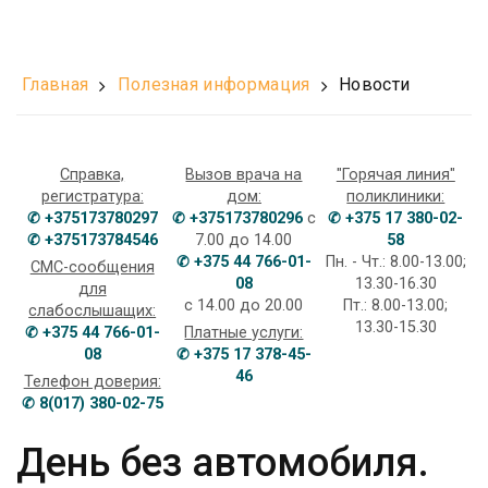
Главная
Полезная информация
Новости
Справка,
Вызов врача на
"Горячая линия"
регистратура:
дом:
поликлиники:
✆ +375173780297
✆ +375173780296
с
✆ +375 17 380-02-
✆ +375173784546
7.00 до 14.00
58
✆ +375 44 766-01-
Пн. - Чт.: 8.00-13.00;
СМС-сообщения
08
13.30-16.30
для
с 14.00 до 20.00
Пт.: 8.00-13.00;
слабослышащих:
13.30-15.30
✆ +375 44 766-01-
Платные услуги:
08
✆ +375 17 378-45-
46
Телефон доверия:
✆ 8(017) 380-02-75
День без автомобиля.