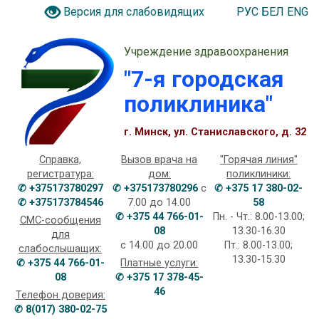
РУС
БЕЛ
ENG
Версия для слабовидящих
Учреждение здравоохранения
"7-я городская
поликлиника"
г. Минск, ул. Станиславского, д. 32
Справка,
Вызов врача на
"Горячая линия"
регистратура:
дом:
поликлиники:
✆ +375173780297
✆ +375173780296
с
✆ +375 17 380-02-
✆ +375173784546
7.00 до 14.00
58
✆ +375 44 766-01-
Пн. - Чт.: 8.00-13.00;
СМС-сообщения
08
13.30-16.30
для
с 14.00 до 20.00
Пт.: 8.00-13.00;
слабослышащих:
13.30-15.30
✆ +375 44 766-01-
Платные услуги:
08
✆ +375 17 378-45-
46
Телефон доверия:
✆ 8(017) 380-02-75