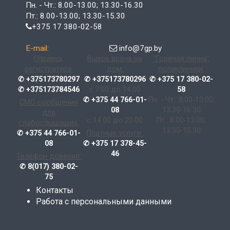
Пн. - Чт.: 8.00-13.00; 13.30-16.30
Пт.: 8.00-13.00; 13.30-15.30
+375 17 380-02-58
E-mail:
info@7gp.by
Справка,
Вызов врача на
"Горячая линия"
регистратура:
дом:
поликлиники:
✆ +375173780297
✆ +375173780296
✆ +375 17 380-02-
✆ +375173784546
с 7.00 до 14.00
58
✆ +375 44 766-01-
Пн. - Чт.: 8.00-13.00;
СМС-сообщения
08
13.30-16.30
для
с 14.00 до 20.00
Пт.: 8.00-13.00;
слабослышащих:
13.30-15.30
✆ +375 44 766-01-
Платные услуги:
08
✆ +375 17 378-45-
46
Телефон доверия:
✆ 8(017) 380-02-
75
Контакты
Работа с персональными данными