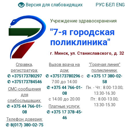
РУС
БЕЛ
ENG
Версия для слабовидящих
Учреждение здравоохранения
"7-я городская
поликлиника"
г. Минск, ул. Станиславского, д. 32
Справка,
Вызов врача на
"Горячая линия"
регистратура:
дом:
поликлиники:
✆ +375173780297
✆ +375173780296
с
✆ +375 17 380-02-
✆ +375173784546
7.00 до 14.00
58
✆ +375 44 766-01-
Пн. - Чт.: 8.00-13.00;
СМС-сообщения
08
13.30-16.30
для
с 14.00 до 20.00
Пт.: 8.00-13.00;
слабослышащих:
13.30-15.30
✆ +375 44 766-01-
Платные услуги:
08
✆ +375 17 378-45-
46
Телефон доверия:
✆ 8(017) 380-02-75