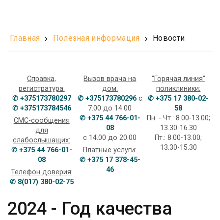
Главная
Полезная информация
Новости
Справка,
Вызов врача на
"Горячая линия"
регистратура:
дом:
поликлиники:
✆ +375173780297
✆ +375173780296
с
✆ +375 17 380-02-
✆ +375173784546
7.00 до 14.00
58
✆ +375 44 766-01-
Пн. - Чт.: 8.00-13.00;
СМС-сообщения
08
13.30-16.30
для
с 14.00 до 20.00
Пт.: 8.00-13.00;
слабослышащих:
13.30-15.30
✆ +375 44 766-01-
Платные услуги:
08
✆ +375 17 378-45-
46
Телефон доверия:
✆ 8(017) 380-02-75
2024 - Год качества