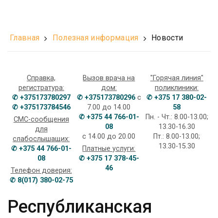
Главная
Полезная информация
Новости
Справка,
Вызов врача на
"Горячая линия"
регистратура:
дом:
поликлиники:
✆ +375173780297
✆ +375173780296
с
✆ +375 17 380-02-
✆ +375173784546
7.00 до 14.00
58
✆ +375 44 766-01-
Пн. - Чт.: 8.00-13.00;
СМС-сообщения
08
13.30-16.30
для
с 14.00 до 20.00
Пт.: 8.00-13.00;
слабослышащих:
13.30-15.30
✆ +375 44 766-01-
Платные услуги:
08
✆ +375 17 378-45-
46
Телефон доверия:
✆ 8(017) 380-02-75
Республиканская