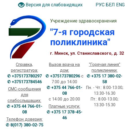
РУС
БЕЛ
ENG
Версия для слабовидящих
Учреждение здравоохранения
"7-я городская
поликлиника"
г. Минск, ул. Станиславского, д. 32
Справка,
Вызов врача на
"Горячая линия"
регистратура:
дом:
поликлиники:
✆ +375173780297
✆ +375173780296
с
✆ +375 17 380-02-
✆ +375173784546
7.00 до 14.00
58
✆ +375 44 766-01-
Пн. - Чт.: 8.00-13.00;
СМС-сообщения
08
13.30-16.30
для
с 14.00 до 20.00
Пт.: 8.00-13.00;
слабослышащих:
13.30-15.30
✆ +375 44 766-01-
Платные услуги:
08
✆ +375 17 378-45-
46
Телефон доверия:
✆ 8(017) 380-02-75