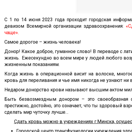
С 1 по 14 июня 2023 года проходит городская информ
девизом Всемирной организации здравоохранения:
«С
чаще».
Самое дорогое – жизнь человека!
Донор! Какое доброе, гуманное слово! В переводе с лат
жизнь. Ежесекундно во всем мире у людей любого возр
жизненным показаниям.
Когда жизнь в операционной висит на волоске, много
кровь для переливания и чье имя никогда н
Недаром донорство крови называют высшим актом мил
Быть безвозмездным донором – это своеобразная фо
престижно, достойно, это означает, что ты здоровый
сделать мир чуточку лучше…
Сдать кровь можно в учреждениях г.Минска, осущес
Городской центр трансфузиологии учреждения здра