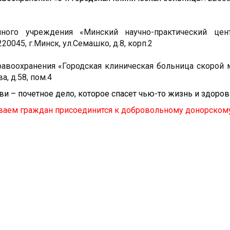
нного учреждения «Минский научно-практический цент
0045, г.Минск, ул.Семашко, д.8, корп.2
равоохранения «Городская клиническая больница скорой
, д.58, пом.4
и – почетное дело, которое спасет чью-то жизнь и здоров
ваем граждан присоединится к добровольному донорско