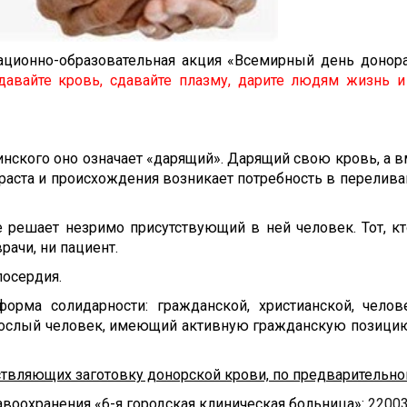
ационно-образовательная акция «Всемирный день донор
давайте кровь, сдавайте плазму, дарите людям жизнь и
инского оно означает «дарящий». Дарящий свою кровь, а в
аста и происхождения возникает потребность в перелива
е решает незримо присутствующий в ней человек. Тот, к
е узнают ни врачи, ни пациент.
осердия.
рма солидарности: гражданской, христианской, челове
 взрослый человек, имеющий активную гражданскую позиц
твляющих заготовку донорской крови, по предварительной
воохранения «6-я городская клиническая больница»:
22003