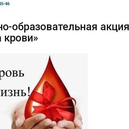
45-46
о-образовательная акци
 крови»