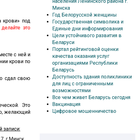
населения Ленинского района г.
Минска
Год Белорусской женщины
а крови» под
Государственная символика и
 делайте это
Единые дни информирования
Цели устойчивого развития в
Беларуси
Портал рейтинговой оценки
месте с ней и
качества оказания услуг
нии крови по
организациями Республики
Беларусь
Доступность здания поликлиники
то сдал свою
для лиц с ограниченными
возможностями
Все чем живет Беларусь сегодня
Вакцинация
ческой. Это
Цифровое мошенничество
ию, желающий
 записи:
7, г.Минск,