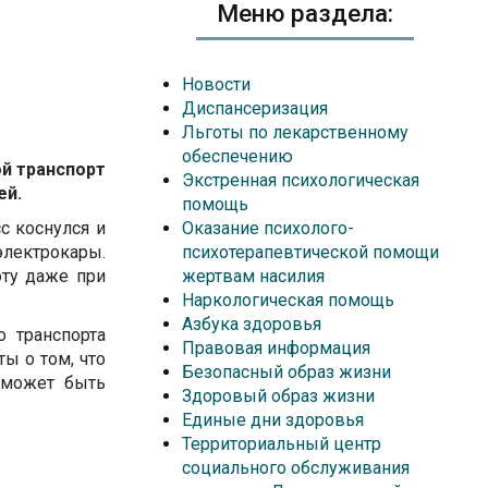
Меню раздела:
Новости
Диспансеризация
Льготы по лекарственному
обеспечению
ой транспорт
Экстренная психологическая
ей.
помощь
с коснулся и
Оказание психолого-
электрокары.
психотерапевтической помощи
оту даже при
жертвам насилия
Наркологическая помощь
Азбука здоровья
 транспорта
Правовая информация
ы о том, что
Безопасный образ жизни
й может быть
Здоровый образ жизни
Единые дни здоровья
Территориальный центр
социального обслуживания