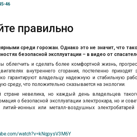
45-46
йте правильно
рными среди горожан. Однако это не значит, что так
ностях безопасной эксплуатации – в видео от спасател
ы облегчить и сделать более комфортной жизнь, прогрес
игателях внутреннего сгорания, постепенно приходят 
ько гарантируют владельцу надежную и стабильную раб
ую среду, что положительно сказывается на экологии.
 стране невелика, но каждый день владельцев такого
мация о безопасной эксплуатации электрокара, но и совет
ие литий-ионных или металл-воздушных электробатаре
utube.com/watch?v=kNqpysV3M6Y