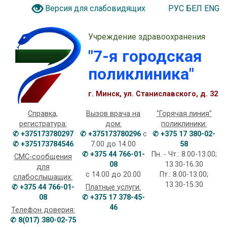
РУС
БЕЛ
ENG
Версия для слабовидящих
Учреждение здравоохранения
"7-я городская
поликлиника"
г. Минск, ул. Станиславского, д. 32
Справка,
Вызов врача на
"Горячая линия"
регистратура:
дом:
поликлиники:
✆ +375173780297
✆ +375173780296
с
✆ +375 17 380-02-
✆ +375173784546
7.00 до 14.00
58
✆ +375 44 766-01-
Пн. - Чт.: 8.00-13.00;
СМС-сообщения
08
13.30-16.30
для
с 14.00 до 20.00
Пт.: 8.00-13.00;
слабослышащих:
13.30-15.30
✆ +375 44 766-01-
Платные услуги:
08
✆ +375 17 378-45-
46
Телефон доверия:
✆ 8(017) 380-02-75