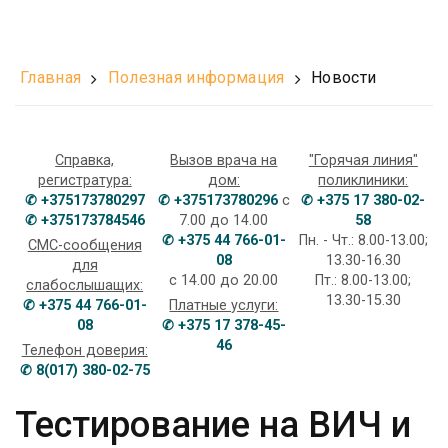
Главная
Полезная информация
Новости
Справка,
Вызов врача на
"Горячая линия"
регистратура:
дом:
поликлиники:
✆ +375173780297
✆ +375173780296
с
✆ +375 17 380-02-
✆ +375173784546
7.00 до 14.00
58
✆ +375 44 766-01-
Пн. - Чт.: 8.00-13.00;
СМС-сообщения
08
13.30-16.30
для
с 14.00 до 20.00
Пт.: 8.00-13.00;
слабослышащих:
13.30-15.30
✆ +375 44 766-01-
Платные услуги:
08
✆ +375 17 378-45-
46
Телефон доверия:
✆ 8(017) 380-02-75
Тестирование на ВИЧ и