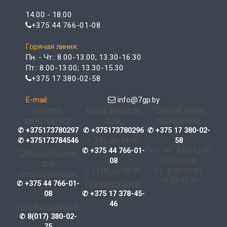
14.00 - 18.00
+375 44 766-01-08
Горячая линия:
Пн. - Чт.: 8.00-13.00; 13.30-16.30
Пт.: 8.00-13.00; 13.30-15.30
+375 17 380-02-58
E-mail:
info@7gp.by
Справка,
Вызов врача на
"Горячая линия"
регистратура:
дом:
поликлиники:
✆ +375173780297
✆ +375173780296
✆ +375 17 380-02-
✆ +375173784546
с 7.00 до 14.00
58
✆ +375 44 766-01-
Пн. - Чт.: 8.00-13.00;
СМС-сообщения
08
13.30-16.30
для
с 14.00 до 20.00
Пт.: 8.00-13.00;
слабослышащих:
13.30-15.30
✆ +375 44 766-01-
Платные услуги:
08
✆ +375 17 378-45-
46
Телефон доверия:
✆ 8(017) 380-02-
75