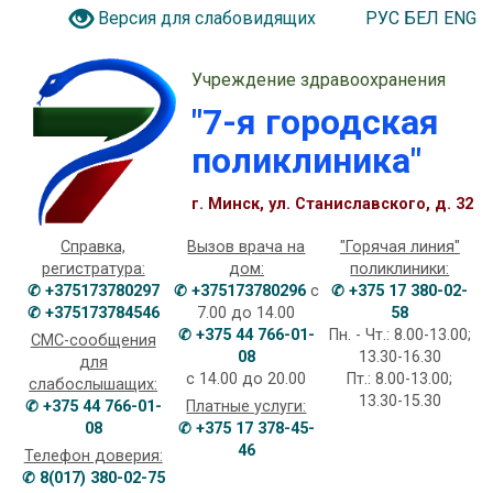
РУС
БЕЛ
ENG
Версия для слабовидящих
Учреждение здравоохранения
"7-я городская
поликлиника"
г. Минск, ул. Станиславского, д. 32
Справка,
Вызов врача на
"Горячая линия"
регистратура:
дом:
поликлиники:
✆ +375173780297
✆ +375173780296
с
✆ +375 17 380-02-
✆ +375173784546
7.00 до 14.00
58
✆ +375 44 766-01-
Пн. - Чт.: 8.00-13.00;
СМС-сообщения
08
13.30-16.30
для
с 14.00 до 20.00
Пт.: 8.00-13.00;
слабослышащих:
13.30-15.30
✆ +375 44 766-01-
Платные услуги:
08
✆ +375 17 378-45-
46
Телефон доверия:
✆ 8(017) 380-02-75