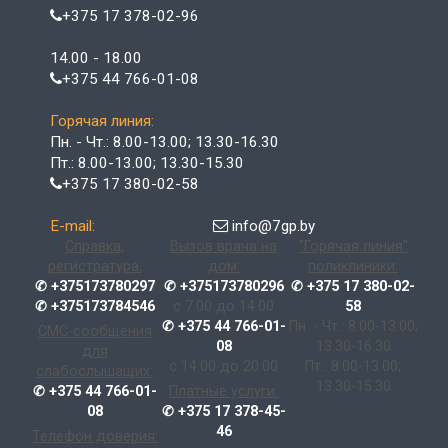
+375 17 378-02-96
14.00 - 18.00
+375 44 766-01-08
Горячая линия:
Пн. - Чт.: 8.00-13.00; 13.30-16.30
Пт.: 8.00-13.00; 13.30-15.30
+375 17 380-02-58
E-mail:
info@7gp.by
Справка,
Вызов врача на
"Горячая линия"
регистратура:
дом:
поликлиники:
✆ +375173780297
✆ +375173780296
✆ +375 17 380-02-
✆ +375173784546
с 7.00 до 14.00
58
✆ +375 44 766-01-
Пн. - Чт.: 8.00-13.00;
СМС-сообщения
08
13.30-16.30
для
с 14.00 до 20.00
Пт.: 8.00-13.00;
слабослышащих:
13.30-15.30
✆ +375 44 766-01-
Платные услуги:
08
✆ +375 17 378-45-
46
Телефон доверия: