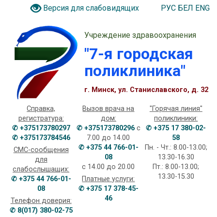
РУС
БЕЛ
ENG
Версия для слабовидящих
Учреждение здравоохранения
"7-я городская
поликлиника"
г. Минск, ул. Станиславского, д. 32
Справка,
Вызов врача на
"Горячая линия"
регистратура:
дом:
поликлиники:
✆ +375173780297
✆ +375173780296
с
✆ +375 17 380-02-
✆ +375173784546
7.00 до 14.00
58
✆ +375 44 766-01-
Пн. - Чт.: 8.00-13.00;
СМС-сообщения
08
13.30-16.30
для
с 14.00 до 20.00
Пт.: 8.00-13.00;
слабослышащих:
13.30-15.30
✆ +375 44 766-01-
Платные услуги:
08
✆ +375 17 378-45-
46
Телефон доверия:
✆ 8(017) 380-02-75