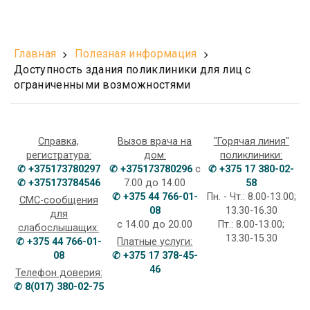
Главная
Полезная информация
Доступность здания поликлиники для лиц с
ограниченными возможностями
Справка,
Вызов врача на
"Горячая линия"
регистратура:
дом:
поликлиники:
✆ +375173780297
✆ +375173780296
с
✆ +375 17 380-02-
✆ +375173784546
7.00 до 14.00
58
✆ +375 44 766-01-
Пн. - Чт.: 8.00-13.00;
СМС-сообщения
08
13.30-16.30
для
с 14.00 до 20.00
Пт.: 8.00-13.00;
слабослышащих:
13.30-15.30
✆ +375 44 766-01-
Платные услуги:
08
✆ +375 17 378-45-
46
Телефон доверия:
✆ 8(017) 380-02-75